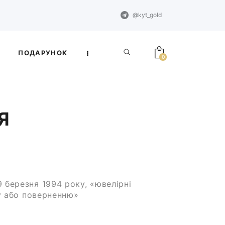
@kyt_gold
ПОДАРУНОК
0
Я
9 березня 1994 року, «ювелірні
ну або поверненню»