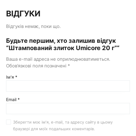
ВІДГУКИ
Відгуків немає, поки що.
Будьте першим, хто залишив відгук
“Штампований злиток Umicore 20 г”“
Ваша e-mail адреса не оприлюднюватиметься.
Обов’язкові поля позначені
*
Ім'я
*
Email
*
Зберегти моє ім'я, e-mail, та адресу сайту в цьому
браузері для моїх подальших коментарів.