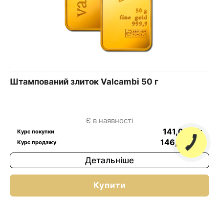
Штампований злиток Valcambi 50 г
Є в наявності
141,05
$
/г
Курс покупки
146,09
$
/г
Курс продажу
Детальніше
Купити