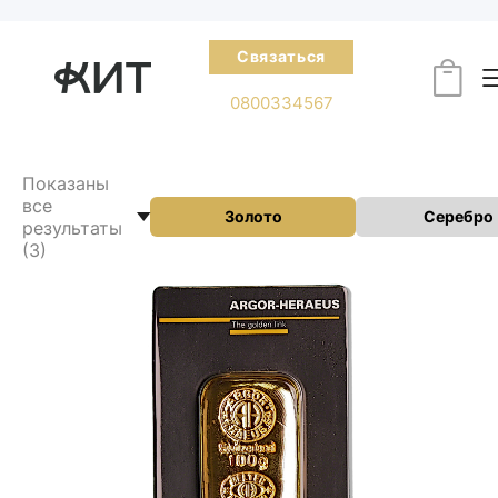
Связаться
0800334567
Показаны
все
Золото
Серебро
результаты
(3)