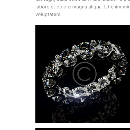
labore et dolore magna aliqua. Ut enim mi
voluptatem.