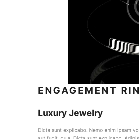
ENGAGEMENT RI
Luxury Jewelry
Dicta sunt explicabo. Nemo enim ipsam vol
aut fugit, quia. Dicta sunt explicabo. Adip