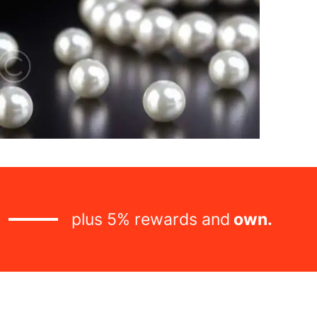
plus 5% rewards and
owner ca
.