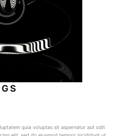
NGS
uptatem quia voluptas sit aspernatur aut odit
iscing elit, sed do eiusmod tempor incididunt ut