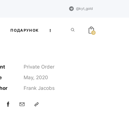
@kyt_gold
ПОДАРУНОК
0
ent
Private Order
e
May, 2020
hor
Frank Jacobs