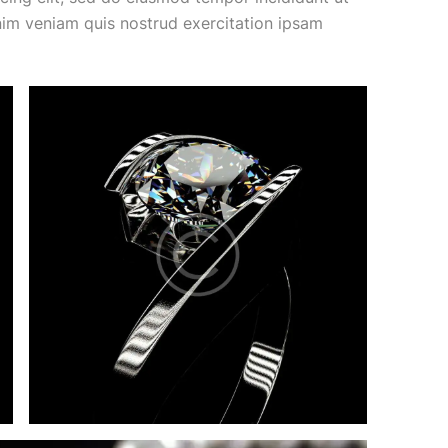
nim veniam quis nostrud exercitation ipsam