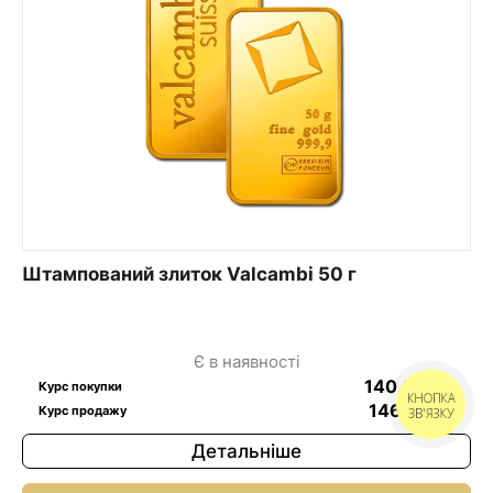
Штампований злиток Valcambi 50 г
Є в наявності
140,91
$
/г
Курс покупки
КНОПКА
146,11
$
/г
Курс продажу
ЗВ'ЯЗКУ
Детальніше