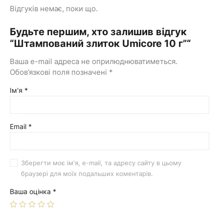
Відгуків немає, поки що.
Будьте першим, хто залишив відгук
“Штампований злиток Umicore 10 г”“
Ваша e-mail адреса не оприлюднюватиметься.
Обов’язкові поля позначені
*
Ім'я
*
Email
*
Зберегти моє ім'я, e-mail, та адресу сайту в цьому
браузері для моїх подальших коментарів.
Ваша оцінка
*