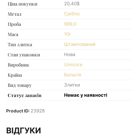
Ціна покупки
20,40$
Метал
Срібло
Проба
999,0
Маса
10г
Тип злитка
Штампований
Стан упаковки
Нова
Виробник
Umicore
Країна
Бельгія
Вид товару
Злитки
Статус запасів
Немає у наявності
23928
Product ID:
ВІДГУКИ