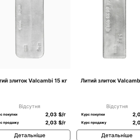
тий злиток Valcambi 15 кг
Литий злиток Valcambi
Відсутня
Відсутня
2,03
$
/г
2,
с покупки
Курс покупки
2,03
$
/г
2,
с продажу
Курс продажу
Детальніше
Детальніше