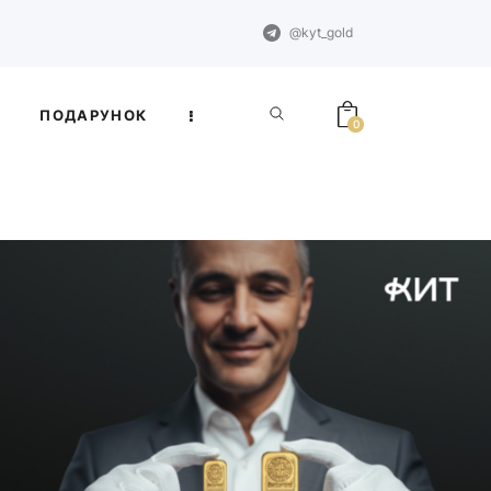
@kyt_gold
ПОДАРУНОК
0