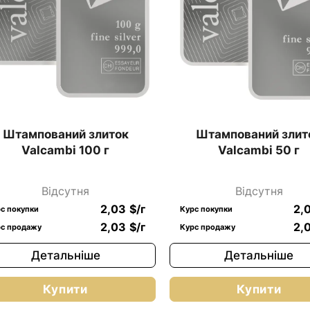
Штампований злиток
Штампований злит
Valcambi 100 г
Valcambi 50 г
Відсутня
Відсутня
2,03
$
/г
2,
с покупки
Курс покупки
2,03
$
/г
2,
с продажу
Курс продажу
Детальніше
Детальніше
Купити
Купити