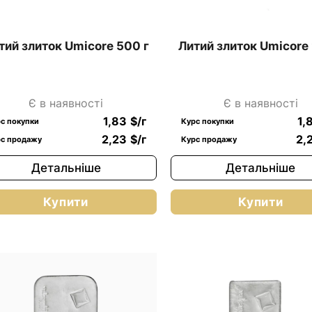
тий злиток Umicore 500 г
Литий злиток Umicore 
Є в наявності
Є в наявності
1,83
$
/г
1,
с покупки
Курс покупки
2,23
$
/г
2,
с продажу
Курс продажу
Детальніше
Детальніше
Купити
Купити