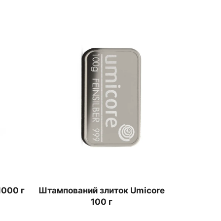
1000 г
Штампований злиток Umicore
100 г