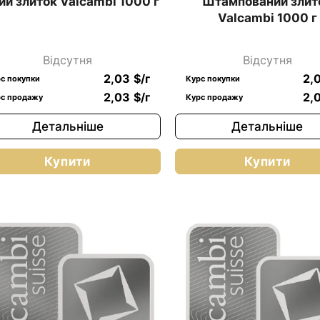
ий злиток Valcambi 1000 г
Штампований злит
Valcambi 1000 г
Відсутня
Відсутня
2,03
$
/г
2,
с покупки
Курс покупки
2,03
$
/г
2,
с продажу
Курс продажу
Детальніше
Детальніше
Купити
Купити