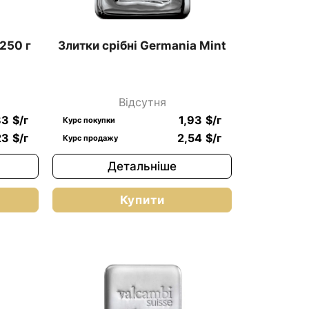
250 г
Злитки срібні Germania Mint
Відсутня
83
$
/г
1,93
$
/г
Курс покупки
23
$
/г
2,54
$
/г
Курс продажу
Детальніше
Купити