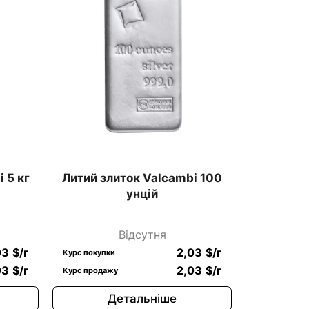
 5 кг
Литий злиток Valcambi 100
унцій
Відсутня
03
$
/г
2,03
$
/г
Курс покупки
03
$
/г
2,03
$
/г
Курс продажу
Детальніше