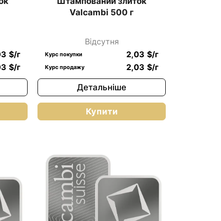
ок
Штампований злиток
Valcambi 500 г
Відсутня
03
$
/г
2,03
$
/г
Курс покупки
03
$
/г
2,03
$
/г
Курс продажу
Детальніше
Купити