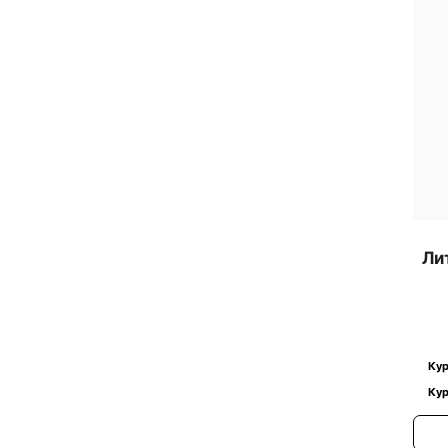
Ли
Кур
Кур