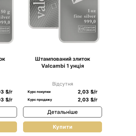
ок
Штампований злиток
Valcambi 1 унція
Відсутня
03
$
/г
2,03
$
/г
Курс покупки
03
$
/г
2,03
$
/г
Курс продажу
Детальніше
Купити