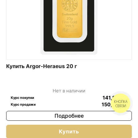
Купить Argor-Heraeus 20 г
Нет в наличии
141,87
$
/г
Курс покупки
КНОПКА
150,47
$
/г
Курс продажи
СВЯЗИ
Подробнее
Купить