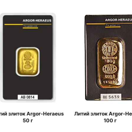
тий злиток Argor-Heraeus
Литий злиток Argor-H
50 г
100 г