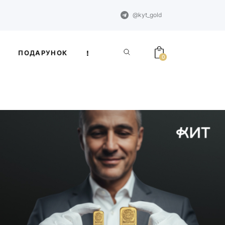
@kyt_gold
ПОДАРУНОК
0