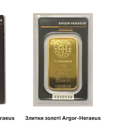
eraeus
Злитки золоті Argor-Heraeus