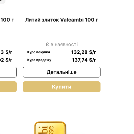
100 г
Литий злиток Valcambi 100 г
Є в наявності
73
$
/г
132,28
$
/г
Курс покупки
02
$
/г
137,74
$
/г
Курс продажу
Детальніше
Купити