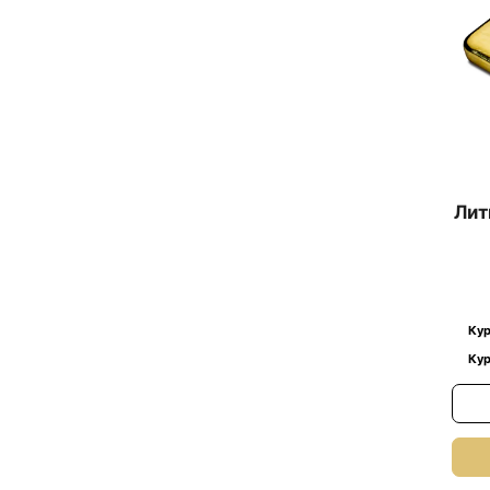
Лит
Кур
Кур