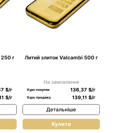
 250 г
Литий злиток Valcambi 500 г
На замовлення
37
$
/г
136,37
$
/г
Курс покупки
11
$
/г
139,11
$
/г
Курс продажу
Детальніше
Купити