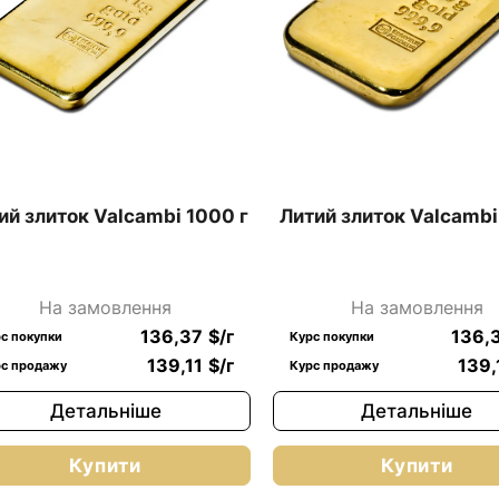
ий злиток Valcambi 1000 г
Литий злиток Valcambi
На замовлення
На замовлення
136,37
$
/г
136,
с покупки
Курс покупки
139,11
$
/г
139,
с продажу
Курс продажу
Детальніше
Детальніше
Купити
Купити