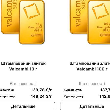
Штампований злиток
Штампований злит
Valcambi 10 г
Valcambi 100 г
Є в наявності
Є в наявності
139,78
$
/г
137,
с покупки
Курс покупки
148,24
$
/г
142,
с продажу
Курс продажу
Детальніше
Детальніше