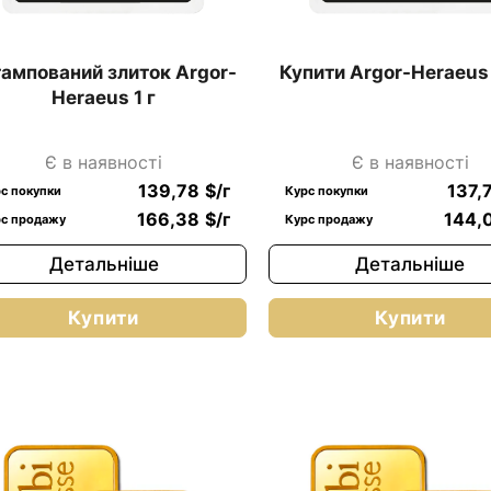
ампований злиток Argor-
Купити Argor-Heraeus 
Heraeus 1 г
Є в наявності
Є в наявності
139,78
$
/г
137,
с покупки
Курс покупки
166,38
$
/г
144,
с продажу
Курс продажу
Детальніше
Детальніше
Купити
Купити