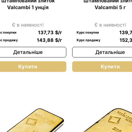
Штампований злиток
Штампований злит
Valcambi 1 унція
Valcambi 5 г
Є в наявності
Є в наявності
137,73
$
/г
139,
с покупки
Курс покупки
143,88
$
/г
152,
с продажу
Курс продажу
Детальніше
Детальніше
Купити
Купити