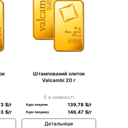
ок
Штампований злиток
Valcambi 20 г
Є в наявності
73
$
/г
139,78
$
/г
Курс покупки
93
$
/г
146,47
$
/г
Курс продажу
Детальніше