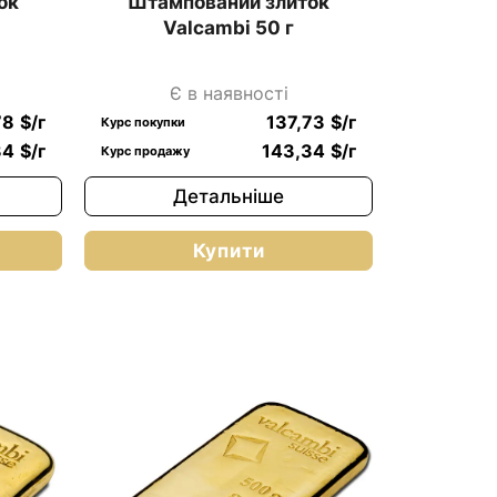
ок
Штампований злиток
Valcambi 50 г
Є в наявності
78
$
/г
137,73
$
/г
Курс покупки
34
$
/г
143,34
$
/г
Курс продажу
Детальніше
Купити