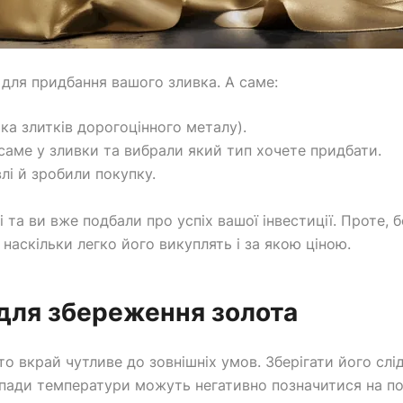
 для придбання вашого зливка. А саме:
ка злитків дорогоцінного металу).
саме у зливки та вибрали який тип хочете придбати.
влі й зробили покупку.
 та ви вже подбали про успіх вашої інвестиції. Проте, б
 наскільки легко його викуплять і за якою ціною.
 для збереження золота
о вкрай чутливе до зовнішніх умов. Зберігати його сл
репади температури можуть негативно позначитися на п