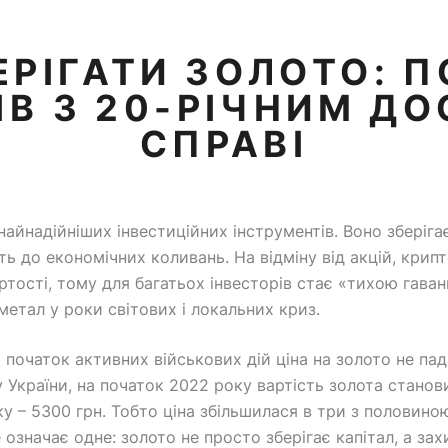
ЕРІГАТИ ЗОЛОТО: 
ІВ З 20-РІЧНИМ ДО
СПРАВІ
йнадійніших інвестиційних інструментів. Воно зберіга
сть до економічних коливань. На відміну від акцій, кри
ртості, тому для багатьох інвесторів стає «тихою гаван
метал у роки світових і локальних криз.
чи початок активних військових дій ціна на золото не па
 України, на початок 2022 року вартість золота станов
ку – 5300 грн. Тобто ціна збільшилася в три з половиною
 означає одне: золото не просто зберігає капітал, а захи