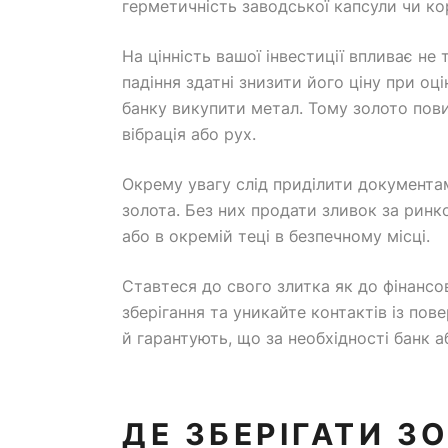
герметичність заводської капсули чи к
На цінність вашої інвестиції впливає не 
падіння здатні знизити його ціну при о
банку викупити метал. Тому золото повин
вібрація або рух.
Окрему увагу слід приділити документам
золота. Без них продати зливок за рин
або в окремій теці в безпечному місці.
Ставтеся до свого злитка як до фінансов
зберігання та уникайте контактів із пов
й гарантують, що за необхідності банк 
ДЕ ЗБЕРІГАТИ З