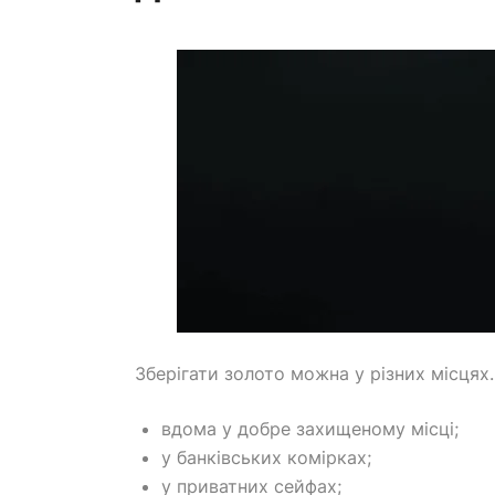
Зберігати золото можна у різних місцях
вдома у добре захищеному місці;
у банківських комірках;
у приватних сейфах;