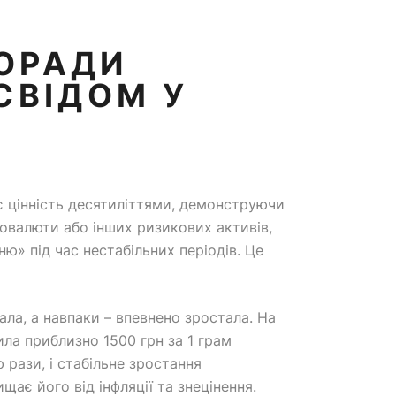
ПОРАДИ
СВІДОМ У
є цінність десятиліттями, демонструючи
птовалюти або інших ризикових активів,
ню» під час нестабільних періодів. Це
дала, а навпаки – впевнено зростала. На
ила приблизно 1500 грн за 1 грам
 рази, і стабільне зростання
щає його від інфляції та знецінення.