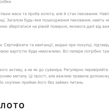
оробки.
тільки маса та проба золота, але й стан паковання. Наві
цінці. Загалом будь-яке пошкодження паковання, навіть
но зберігатися на рівній поверхні, якомога далі від ва
. Сертифікати та квитанції, видані при покупці, підтв
ковою вартістю буде неможливо. Всі папери потрібно т
ого активу, а не як до сувеніра. Регулярно перевіряйт
ерхнею металу. Ці прості, але важливі правила допомож
або скупник прийме його без зайвих питань.
ОЛОТО