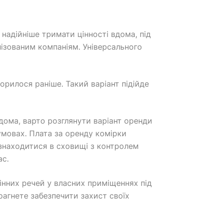
надійніше тримати цінності вдома, під
ізованим компаніям. Універсального
рилося раніше. Такий варіант підійде
вдома, варто розглянути варіант оренди
умовах. Плата за оренду комірки
 знаходитися в сховищі з контролем
ас.
цінних речей у власних приміщеннях під
рагнете забезпечити захист своїх