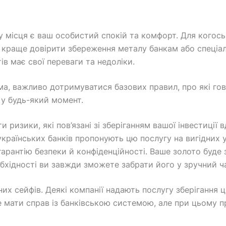
 місця є ваш особистий спокій та комфорт. Для когось 
 краще довірити збереження металу банкам або спеціал
ів має свої переваги та недоліки.
а, важливо дотримуватися базових правил, про які гово
 у будь-який момент.
ризики, які пов’язані зі зберіганням вашої інвестиції 
 українських банків пропонують цю послугу на вигідних 
гарантію безпеки й конфіденційності. Ваше золото буде
бхідності ви завжди зможете забрати його у зручний ч
их сейфів. Деякі компанії надають послугу зберігання 
 мати справ із банківською системою, але при цьому п