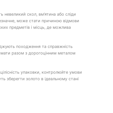
ть невеликий скол, вм’ятина або сліди
 незначне, може стати причиною відмови
жких предметів і місць, де можлива
ерджують походження та справжність
римати разом з дорогоцінним металом
е цілісність упаковки, контролюйте умови
уть зберегти золото в ідеальному стані