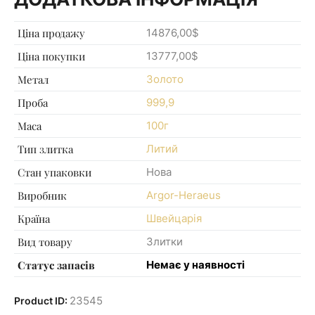
Ціна продажу
14876,00$
Ціна покупки
13777,00$
Метал
Золото
Проба
999,9
Маса
100г
Тип злитка
Литий
Стан упаковки
Нова
Виробник
Argor-Heraeus
Країна
Швейцарія
Вид товару
Злитки
Статус запасів
Немає у наявності
23545
Product ID: