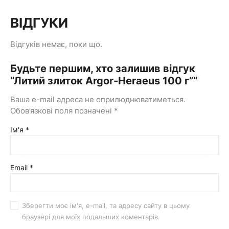
ВІДГУКИ
Відгуків немає, поки що.
Будьте першим, хто залишив відгук
“Литий злиток Argor-Heraeus 100 г”“
Ваша e-mail адреса не оприлюднюватиметься.
Обов’язкові поля позначені
*
Ім'я
*
Email
*
Зберегти моє ім'я, e-mail, та адресу сайту в цьому
браузері для моїх подальших коментарів.