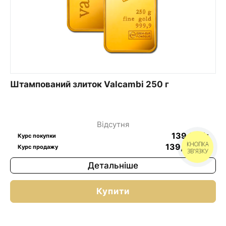
Штампований злиток Valcambi 250 г
Відсутня
139,5
$
/г
Курс покупки
КНОПКА
139,69
$
/г
Курс продажу
ЗВ'ЯЗКУ
Детальніше
Купити