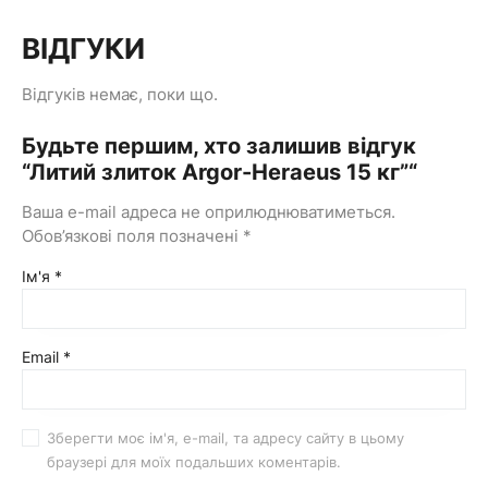
ВІДГУКИ
Відгуків немає, поки що.
Будьте першим, хто залишив відгук
“Литий злиток Argor-Heraeus 15 кг”“
Ваша e-mail адреса не оприлюднюватиметься.
Обов’язкові поля позначені
*
Ім'я
*
Email
*
Зберегти моє ім'я, e-mail, та адресу сайту в цьому
браузері для моїх подальших коментарів.