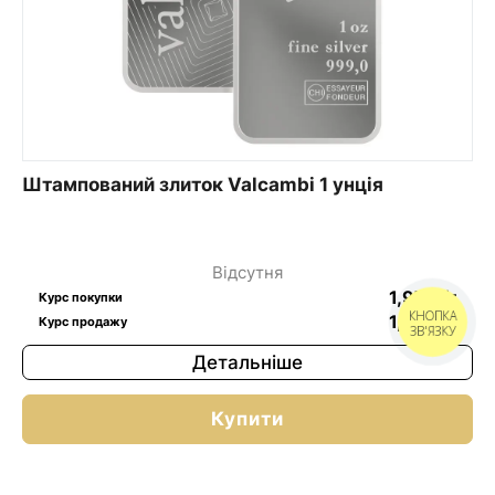
Штампований злиток Valcambi 1 унція
Відсутня
1,97
$
/г
Курс покупки
КНОПКА
1,97
$
/г
Курс продажу
ЗВ'ЯЗКУ
Детальніше
Купити