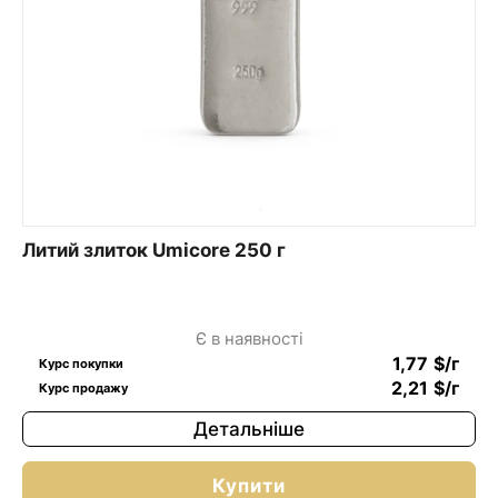
Литий злиток Umicore 250 г
Є в наявності
1,77
$
/г
Курс покупки
2,21
$
/г
Курс продажу
Детальніше
Купити