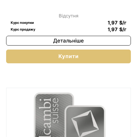
Відсутня
1,97
$
/г
Курс покупки
1,97
$
/г
Курс продажу
Детальніше
Купити