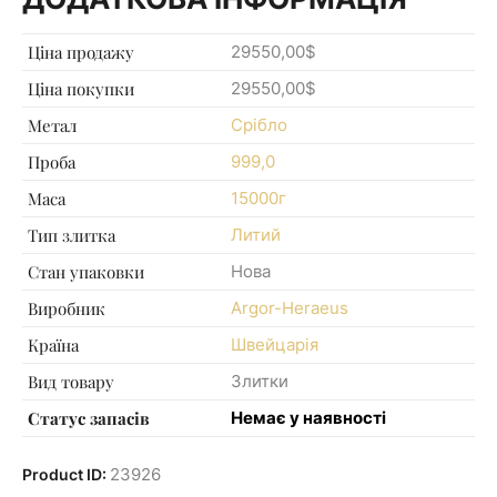
Ціна продажу
29550,00$
Ціна покупки
29550,00$
Метал
Срібло
Проба
999,0
Маса
15000г
Тип злитка
Литий
Стан упаковки
Нова
Виробник
Argor-Heraeus
Країна
Швейцарія
Вид товару
Злитки
Статус запасів
Немає у наявності
23926
Product ID: