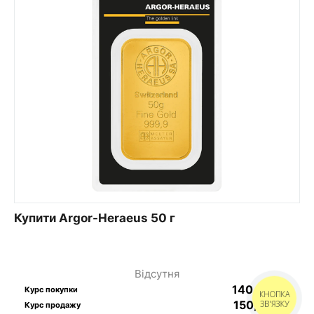
Купити Argor-Heraeus 50 г
Відсутня
140,91
$
/г
Курс покупки
КНОПКА
150,16
$
/г
ЗВ'ЯЗКУ
Курс продажу