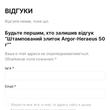
ВІДГУКИ
Відгуків немає, поки що.
Будьте першим, хто залишив відгук
“Штампований злиток Argor-Heraeus 50
г”“
Ваша e-mail адреса не оприлюднюватиметься.
Обов’язкові поля позначені
*
Ім'я
*
Email
*
Зберегти моє ім'я, e-mail, та адресу сайту в цьому
браузері для моїх подальших коментарів.