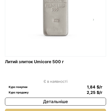
Литий злиток Umicore 500 г
Є в наявності
1,84
$
/г
Курс покупки
2,25
$
/г
Курс продажу
Детальніше