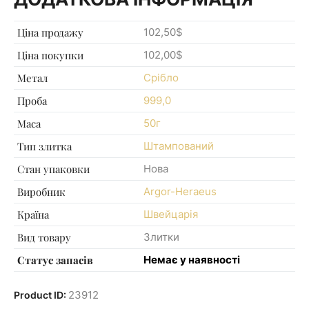
Ціна продажу
102,50$
Ціна покупки
102,00$
Метал
Срібло
Проба
999,0
Маса
50г
Тип злитка
Штампований
Стан упаковки
Нова
Виробник
Argor-Heraeus
Країна
Швейцарія
Вид товару
Злитки
Статус запасів
Немає у наявності
23912
Product ID: