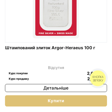
Штампований злиток Argor-Heraeus 100 г
Відсутня
2,04
$
/г
Курс покупки
КНОПКА
2,05
$
/г
Курс продажу
ЗВ'ЯЗКУ
Детальніше
Купити